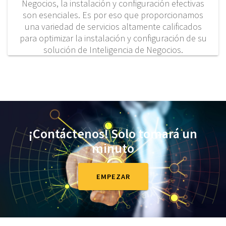
Negocios, la instalación y configuración efectivas
son esenciales. Es por eso que proporcionamos
una variedad de servicios altamente calificados
para optimizar la instalación y configuración de su
solución de Inteligencia de Negocios.
¡Contáctenos!
Solo tomará un
minuto
EMPEZAR