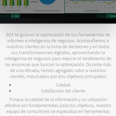
B2E te guía en la optimización de tus herramientas de
informes e inteligencia de negocios. Acompañamos a
nuestros clientes en la toma de decisiones y en todas
sus transformaciones digitales, aprovechando la
inteligencia de negocios para mejorar el rendimiento de
las empresas que buscan la optimización. Durante más
de una década, hemos agregado valor a nuestros
clientes, impulsados por dos objetivos principales:
Calidad
Satisfacción del cliente
Porque la calidad de la información y su utilización
efectiva son fundamentales para tus objetivos, nuestro
equipo de consultores se especializa en herramientas